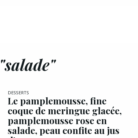
"salade"
France
EXCLU A&G
DESSERTS
Le pamplemousse, fine
coque de meringue glacée,
pamplemousse rose en
salade, peau confite au jus
d’agave