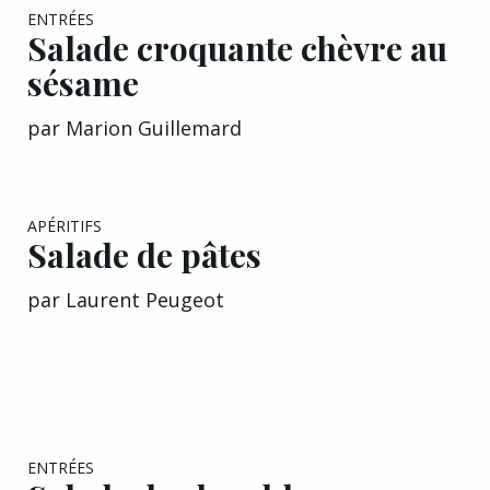
EXCLU A&G
ENTRÉES
Salade croquante chèvre au
sésame
par
Marion Guillemard
EXCLU A&G
APÉRITIFS
Salade de pâtes
par
Laurent Peugeot
EXCLU A&G
ENTRÉES
Salade de chou blanc aux