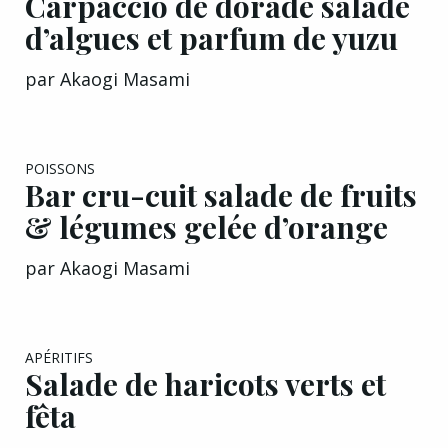
d’algues et parfum de yuzu
par
Akaogi Masami
EXCLU A&G
POISSONS
Bar cru-cuit salade de fruits
& légumes gelée d’orange
par
Akaogi Masami
EXCLU A&G
APÉRITIFS
Salade de haricots verts et
fêta
par
Marion Guillemard