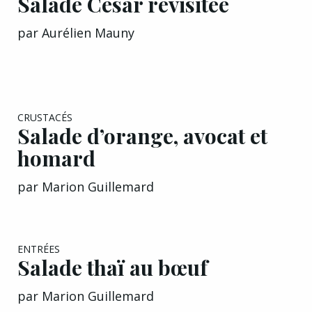
par
Aurélien Mauny
EXCLU A&G
CRUSTACÉS
Salade d’orange, avocat et
homard
par
Marion Guillemard
EXCLU A&G
ENTRÉES
Salade thaï au bœuf
par
Marion Guillemard