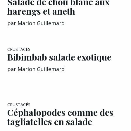
harengs et aneth
par
Marion Guillemard
EXCLU A&G
CRUSTACÉS
Bibimbab salade exotique
par
Marion Guillemard
CRUSTACÉS
Céphalopodes comme des
tagliatelles en salade
par
Christophe Bacquié