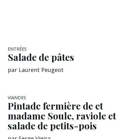
EXCLU A&G
ENTRÉES
Salade de pâtes
par
Laurent Peugeot
VIANDES
Pintade fermière de et
madame Soule, raviole et
salade de petits-pois
par
Serge Vieira