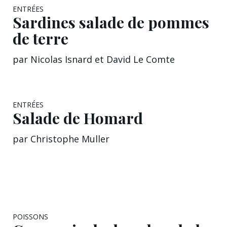
EXCLU A&G
ENTRÉES
Sardines salade de pommes
de terre
par
Nicolas Isnard et David Le Comte
ENTRÉES
Salade de Homard
par
Christophe Muller
EXCLU A&G
POISSONS
Carpaccio de dorade salade