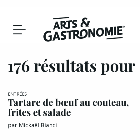
Recettes
Reportages
DÉCOUVRIR NOTRE
176 résultats pour
Actualités
ÉDITION PAPIER
Bourgogne
Interviews
ENTRÉES
Tartare de bœuf au couteau,
Franche‑Comté
frites et salade
par
Mickaël Bianci