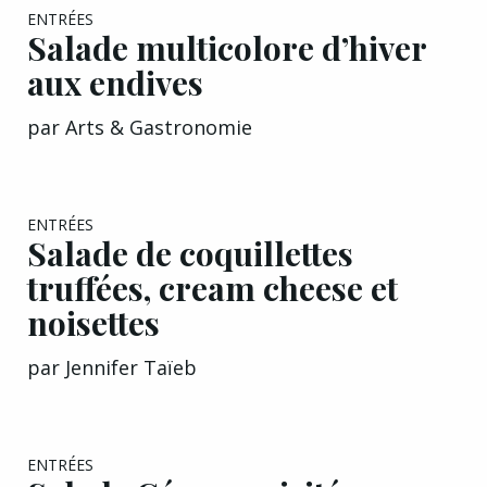
EXCLU A&G
ENTRÉES
Salade multicolore d’hiver
aux endives
par
Arts & Gastronomie
EXCLU A&G
ENTRÉES
Salade de coquillettes
truffées, cream cheese et
noisettes
par
Jennifer Taïeb
ENTRÉES
Salade César revisitée