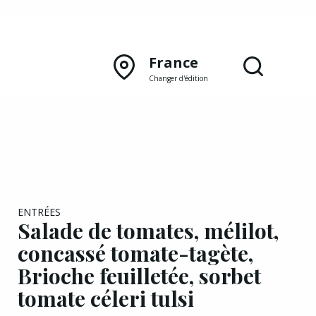
France
Changer d'édition
DÉCOUVRIR NOTRE
ÉDITION PAPIER
Lyon
ENTRÉES
Salade de tomates, mélilot,
Rhône‑Alpes
concassé tomate-tagète,
Brioche feuilletée, sorbet
tomate céleri tulsi