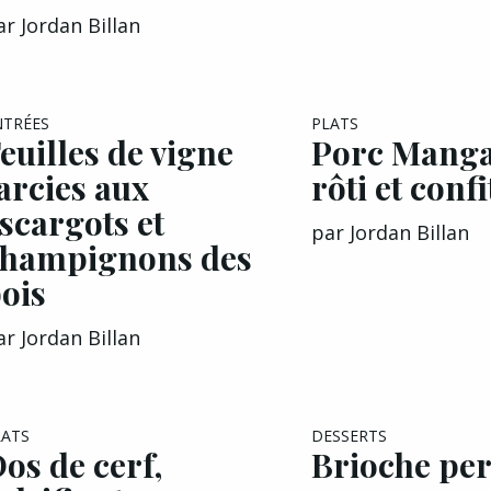
ar
Jordan Billan
EXCLU A&G
NTRÉES
PLATS
euilles de vigne
Porc Manga
arcies aux
rôti et confi
scargots et
par
Jordan Billan
champignons des
ois
ar
Jordan Billan
LATS
DESSERTS
os de cerf,
Brioche pe