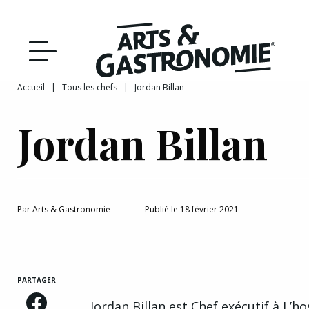
Recettes
Reportages
Accueil
|
Tous les chefs
|
Jordan Billan
DÉCOUVRIR NOTRE
Actualités
Jordan Billan
ÉDITION PAPIER
Bourgogne
Interviews
Par
Arts & Gastronomie
Publié le 18 février 2021
Franche‑Comté
PARTAGER
Jordan Billan est Chef exécutif à
L’ho