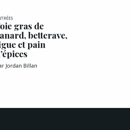
NTRÉES
oie gras de
anard, betterave,
igue et pain
’épices
ar
Jordan Billan