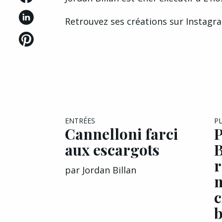
Retrouvez ses créations sur
Instagr
ENTRÉES
P
Cannelloni farci
P
aux escargots
B
r
par
Jordan Billan
b