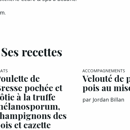
am.
Ses recettes
LATS
ACCOMPAGNEMENTS
oulette de
Velouté de p
resse pochée et
pois au mis
ôtie à la truffe
par
Jordan Billan
mélanosporum,
champignons des
ois et cazette