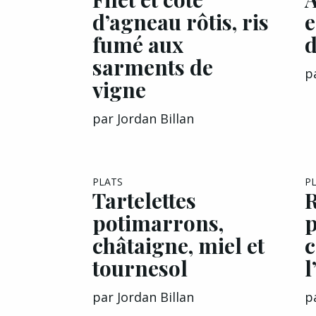
d’agneau rôtis, ris
e
fumé aux
d
sarments de
p
vigne
par
Jordan Billan
PLATS
P
Tartelettes
R
potimarrons,
p
châtaigne, miel et
c
tournesol
l
par
Jordan Billan
p