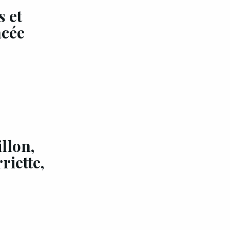
 et
acée
llon,
riette,