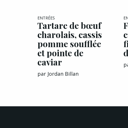
ENTRÉES
E
Tartare de bœuf
F
charolais, cassis
c
pomme soufflée
f
et pointe de
d
caviar
p
par
Jordan Billan