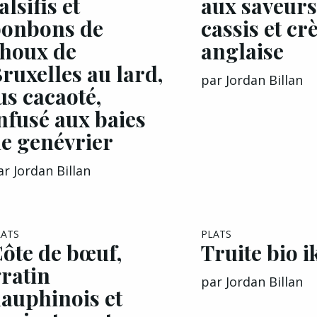
alsifis et
aux saveur
onbons de
cassis et c
houx de
anglaise
ruxelles au lard,
par
Jordan Billan
us cacaoté,
nfusé aux baies
e genévrier
ar
Jordan Billan
LATS
PLATS
ôte de bœuf,
Truite bio i
ratin
par
Jordan Billan
auphinois et