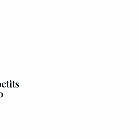
etits
o