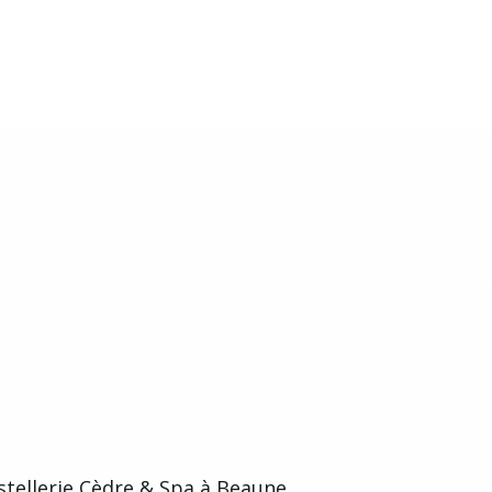
France
stellerie Cèdre & Spa à Beaune.