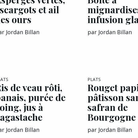
scargots et ail
mignardises
es ours
infusion gl
ar
Jordan Billan
par
Jordan Billan
LATS
PLATS
is de veau rôti,
Rouget papi
anais, purée de
pâtisson sar
oing, jus à
safran de
’agastache
Bourgogne
ar
Jordan Billan
par
Jordan Billan