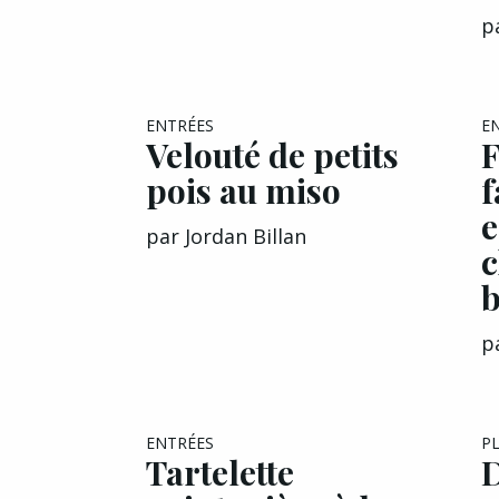
p
ENTRÉES
E
Velouté de petits
F
pois au miso
f
e
par
Jordan Billan
b
p
EXCLU A&G
ENTRÉES
P
Tartelette
D