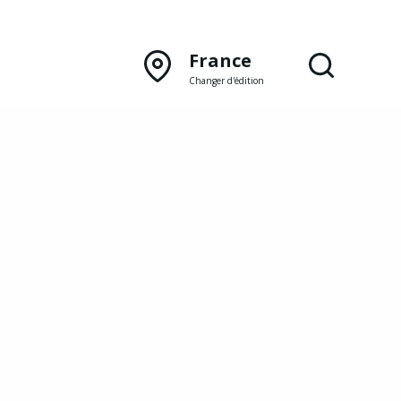
France
Changer d'édition
DÉCOUVRIR NOTRE
ÉDITION PAPIER
Lyon
Rhône‑Alpes