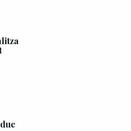
litza
t
rdue