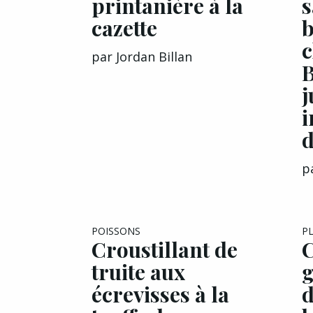
printanière à la
s
cazette
b
c
par
Jordan Billan
B
j
i
d
p
EXCLU A&G
POISSONS
P
Croustillant de
C
truite aux
g
écrevisses à la
d