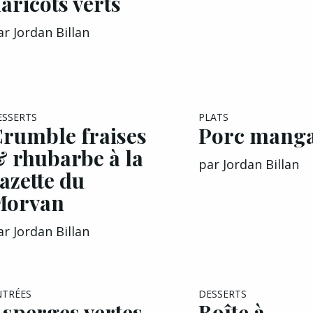
aricots verts
ar
Jordan Billan
ESSERTS
PLATS
rumble fraises
Porc manga
 rhubarbe à la
par
Jordan Billan
azette du
Morvan
ar
Jordan Billan
NTRÉES
DESSERTS
sperges vertes,
Boîte à