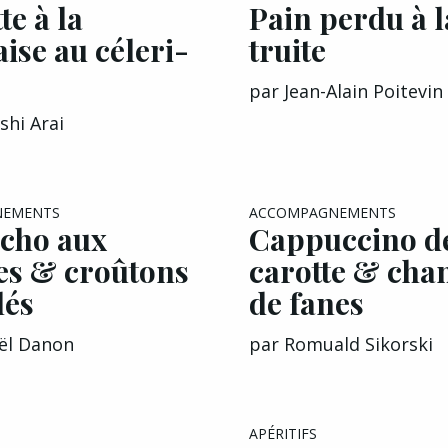
te à la
Pain perdu à l
ise au céleri-
truite
par
Jean-Alain Poitevin
shi Arai
NEMENTS
ACCOMPAGNEMENTS
cho aux
Cappuccino d
es & croûtons
carotte & chan
lés
de fanes
ël Danon
par
Romuald Sikorski
EXCLU A&G
APÉRITIFS