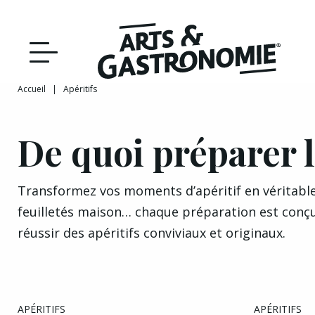
Recettes
Reportages
Accueil
|
Apéritifs
DÉCOUVRIR NOTRE
Actualités
ÉDITION PAPIER
De quoi préparer l
Bourgogne
Interviews
Transformez vos moments d’apéritif en véritable
feuilletés maison… chaque préparation est conçue
Franche‑Comté
réussir des apéritifs conviviaux et originaux.
APÉRITIFS
APÉRITIFS