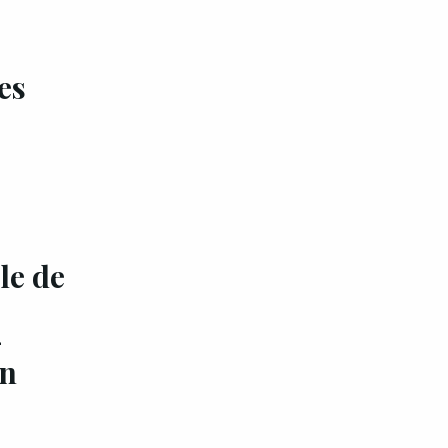
es
EXCLU A&G
le de
,
-
an