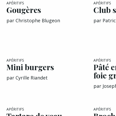
APÉRITIFS
APÉRITIFS
Gougères
Club 
par
Christophe Blugeon
par
Patri
APÉRITIFS
APÉRITIFS
Mini burgers
Pâté e
foie g
par
Cyrille Riandet
par
Josep
APÉRITIFS
APÉRITIFS
Tartare de veau
Broche