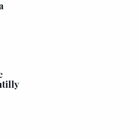
a
e
tilly
EXCLU A&G