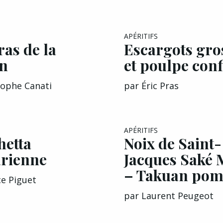
APÉRITIFS
ras de la
Escargots gro
n
et poulpe conf
tophe Canati
par
Éric Pras
APÉRITIFS
hetta
Noix de Saint-
arienne
Jacques Saké 
– Takuan pom
ce Piguet
par
Laurent Peugeot