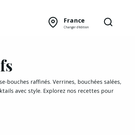
France
Changer d'édition
DÉCOUVRIR NOTRE
ÉDITION PAPIER
fs
Lyon
e-bouches raffinés. Verrines, bouchées salées,
ails avec style. Explorez nos recettes pour
Rhône‑Alpes