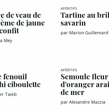
APÉRITIFS
e de veau de
Tartine au bri
crème de jaune
savarin
confit
par
Marion Guillemard
a Mey
EXCLU A&G
APÉRITIFS
 fenouil
Semoule fleur
i ciboulette
d’oranger ara
de mer
er Taïeb
par
Alexandre Mazzia