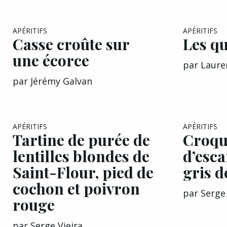
APÉRITIFS
APÉRITIFS
Casse croûte sur
Les qu
une écorce
par
Laure
par
Jérémy Galvan
APÉRITIFS
APÉRITIFS
Tartine de purée de
Croqu
lentilles blondes de
d’esca
Saint-Flour, pied de
gris d
cochon et poivron
par
Serge 
rouge
par
Serge Vieira