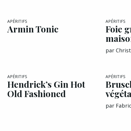
APÉRITIFS
APÉRITIFS
Armin Tonic
Foie g
maiso
par
Chris
APÉRITIFS
APÉRITIFS
Hendrick’s Gin Hot
Brusc
Old Fashioned
végét
par
Fabri