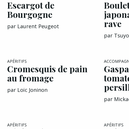
Escargot de
Boulet
Bourgogne
japona
rave
par
Laurent Peugeot
par
Tsuyo
APÉRITIFS
ACCOMPAG
Cromesquis de pain
Gaspa
au fromage
tomat
persil
par
Loïc Joninon
par
Micka
EXCLU A&G
APÉRITIFS
APÉRITIFS