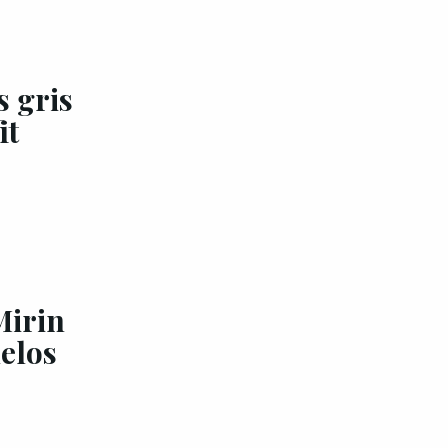
s gris
it
Mirin
elos