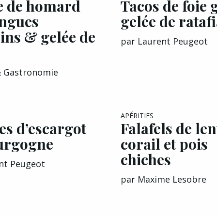
 de homard
Tacos de foie 
angues
gelée de rataf
ins & gelée de
par
Laurent Peugeot
& Gastronomie
EXCLU A&G
APÉRITIFS
es d’escargot
Falafels de len
urgogne
corail et pois
chiches
nt Peugeot
par
Maxime Lesobre