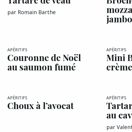
mozzar
par
Romain Barthe
jambo
APÉRITIFS
APÉRITIFS
Couronne de Noël
Mini B
au saumon fumé
crème
APÉRITIFS
APÉRITIFS
Choux à l’avocat
Tartar
au cav
par
Valen