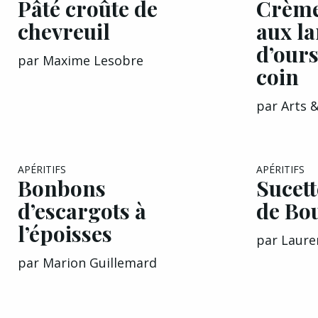
Pâté croûte de
Crème
chevreuil
aux l
d’ours
par
Maxime Lesobre
coin
par
Arts 
EXCLU A&G
APÉRITIFS
APÉRITIFS
Bonbons
Sucett
d’escargots à
de Bo
l’époisses
par
Laure
par
Marion Guillemard