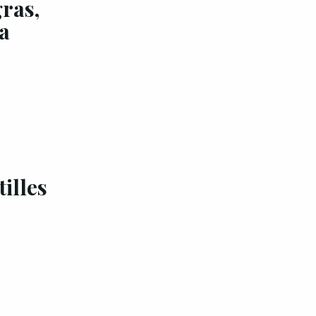
gras,
ia
tilles