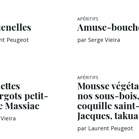
EXCLU A&G
APÉRITIFS
enelles
Amuse-bouch
nt Peugeot
par
Serge Vieira
APÉRITIFS
ettes
Mousse végéta
rgots petit-
nos sous-bois
e Massiac
coquille saint
Jacques, taku
Vieira
par
Laurent Peugeot