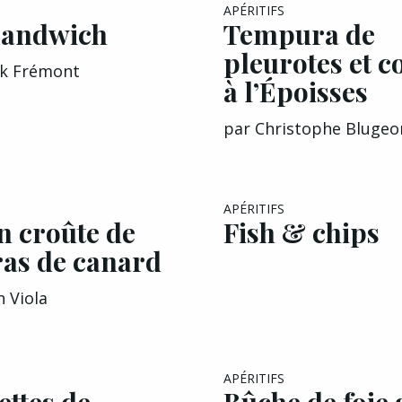
APÉRITIFS
sandwich
Tempura de
pleurotes et c
ck Frémont
à l’Époisses
par
Christophe Blugeo
APÉRITIFS
n croûte de
Fish & chips
ras de canard
h Viola
APÉRITIFS
ttes de
Bûche de foie 