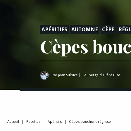
APÉRITIFS
AUTOMNE
CÈPE
RÉGL
Cèpes bouc
Par
Jean Sulpice
|
L'Auberge du Père Bise
Accueil
|
Recettes
|
Apéritifs
|
Cèpes bouchons réglisse