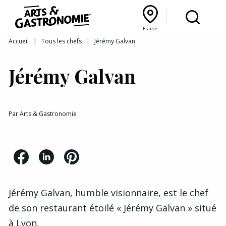
Recettes
France
Reportages
Bourgogne Franche‑Comté
Lyon Rhône‑Alpes
France
Accueil
|
Tous les chefs
|
Jérémy Galvan
Actualités
Jérémy Galvan
Interviews
Par
Arts & Gastronomie
Jérémy Galvan,
humble visionnaire
, est le chef
de son restaurant étoilé «
Jérémy Galvan
» situé
à Lyon.