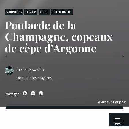
VIANDES
HIVER
CÈPE
POULARDE
Poularde de la
Champagne, copeaux
de cèpe d’Argonne
Par
Philippe Mille
Domaine les crayères
Partager
© Arnaud Dauphin
MENU