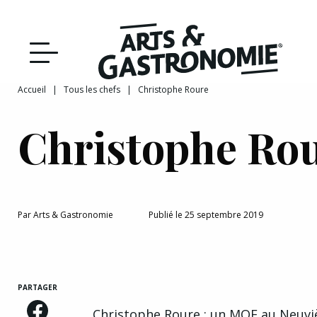
Recettes
Reportages
Accueil
|
Tous les chefs
|
Christophe Roure
DÉCOUVRIR NOTRE
Actualités
Christophe Ro
ÉDITION PAPIER
Bourgogne
Interviews
Par
Arts & Gastronomie
Publié le 25 septembre 2019
Franche‑Comté
PARTAGER
Christophe Roure : un MOF au
Neuvi