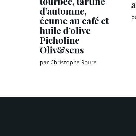
tourbée, tartine
a
d’automne,
p
écume au café et
huile d’olive
Picholine
Oliv&sens
par
Christophe Roure