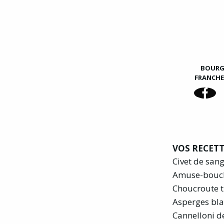
BOUR
FRANCH
VOS RECETT
Civet de san
Amuse-bouc
Choucroute t
Asperges bla
Cannelloni d