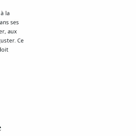
à la
dans ses
er, aux
uster. Ce
doit
e