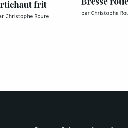
Bresse rôti
rtichaut frit
par
Christophe Ro
ar
Christophe Roure