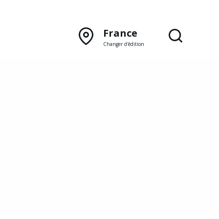
France
Changer d'édition
DÉCOUVRIR NOTRE
ÉDITION PAPIER
Lyon
Rhône‑Alpes