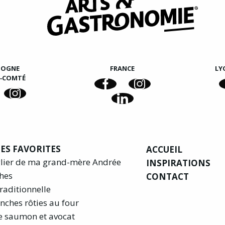
GOGNE
FRANCE
LY
E‑COMTÉ
ES FAVORITES
ACCUEIL
glier de ma grand-mère Andrée
INSPIRATIONS
hes
CONTACT
raditionnelle
nches rôties au four
e saumon et avocat