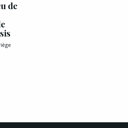
u de
de
sis
Piège