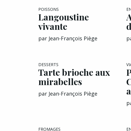
POISSONS
E
Langoustine
A
vivante
d
par
Jean-François Piège
p
DESSERTS
V
Tarte brioche aux
P
mirabelles
C
a
par
Jean-François Piège
p
FROMAGES
E