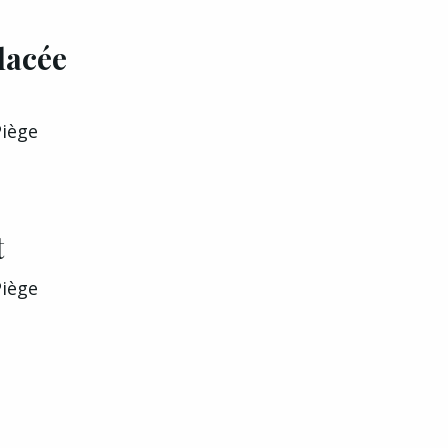
lacée
Piège
t
Piège