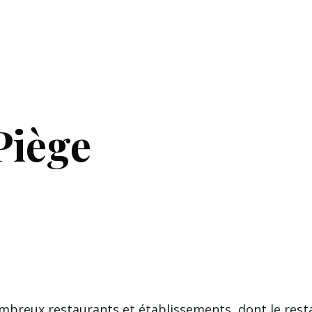
Piège
France
ombreux restaurants et établissements, dont le res