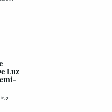
e
De Luz
demi-
Piège