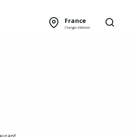
France
Changer d'édition
DÉCOUVRIR NOTRE
ÉDITION PAPIER
Lyon
Rhône‑Alpes
taurant