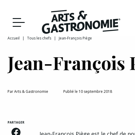
Recettes
Reportages
Accueil
|
Tous les chefs
|
Jean-François Piège
DÉCOUVRIR NOTRE
Actualités
Jean-François 
ÉDITION PAPIER
Bourgogne
Interviews
Par
Arts & Gastronomie
Publié le 10 septembre 2018
Franche‑Comté
PARTAGER
Jean-François Piège est le chef de n