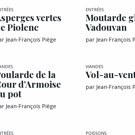
NTRÉES
ENTRÉES
sperges vertes
Moutarde g
e Piolenc
Vadouvan
ar
Jean-François Piège
par
Jean-François 
IANDES
VIANDES
oularde de la
Vol-au-ven
our d’Armoise
par
Jean-François 
u pot
ar
Jean-François Piège
NTRÉES
POISSONS