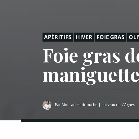
APÉRITIFS
HIVER
FOIE GRAS
OLI
Foie gras d
maniguett
Par
Mourad Haddouche
|
Loiseau des Vignes