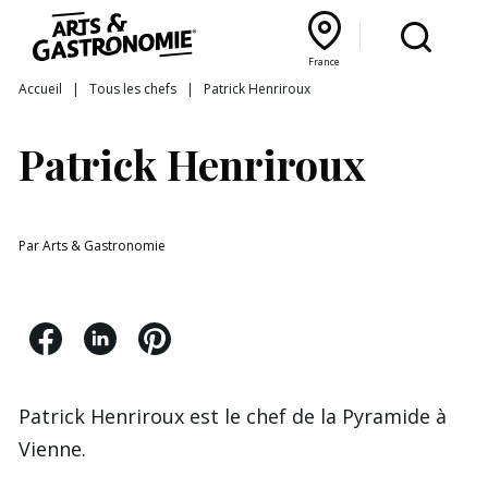
Recettes
France
Reportages
Bourgogne Franche‑Comté
Lyon Rhône‑Alpes
France
Accueil
|
Tous les chefs
|
Patrick Henriroux
Actualités
Patrick Henriroux
Interviews
Par
Arts & Gastronomie
Patrick Henriroux est le chef de la
Pyramide à
Vienne
.