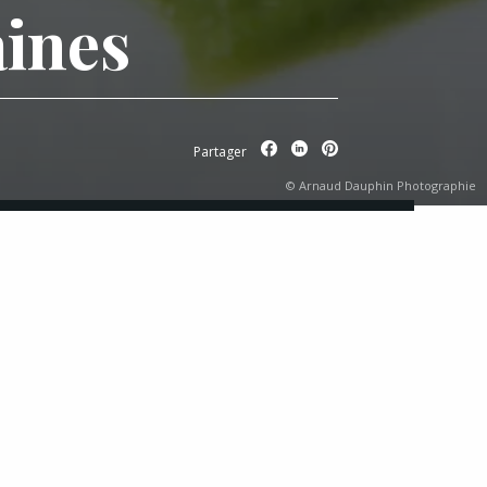
aines
Partager
© Arnaud Dauphin Photographie