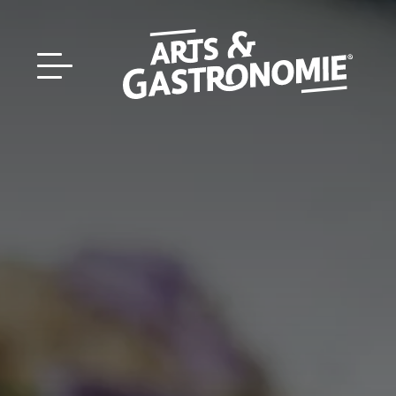
Recettes
Reportages
DÉCOUVRIR NOTRE
Actualités
ÉDITION PAPIER
Bourgogne
Interviews
Franche‑Comté