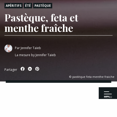
APÉRITIFS
ÉTÉ
PASTÈQUE
Pastèque, feta et
menthe fraîche
Par
Jennifer Taïeb
La mesure by Jennifer Taïeb
Partager
© pastèque feta menthe fraiche
MENU
Accueil
|
Recettes
|
Apéritifs
|
Pastèque, feta et menthe fraîche