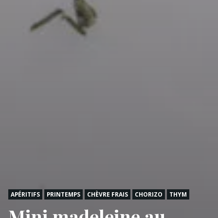
APÉRITIFS
PRINTEMPS
CHÈVRE FRAIS
CHORIZO
THYM
Mini madeleine au