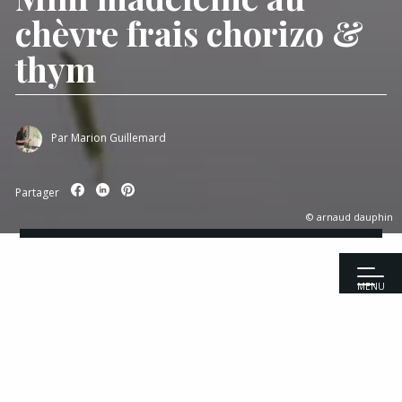
chèvre frais chorizo &
thym
Par
Marion Guillemard
Partager
© arnaud dauphin
MENU
Accueil
|
Recettes
|
Apéritifs
|
Mini madeleine au chèvre frais
chorizo & thym
Recettes
Entrées