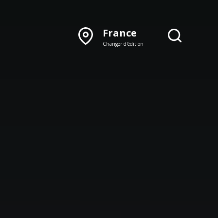
France
Changer d'édition
DÉCOUVRIR NOTRE
ÉDITION PAPIER
Lyon
Rhône‑Alpes