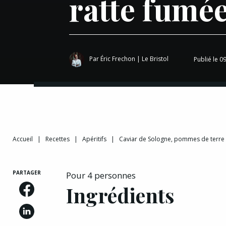
ratte fumé
Par
Éric Frechon
|
Le Bristol
Publié le 09
Accueil
|
Recettes
|
Apéritifs
|
Caviar de Sologne, pommes de terre
PARTAGER
Pour 4 personnes
Ingrédients