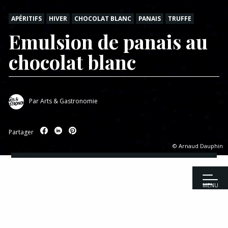
APÉRITIFS
HIVER
CHOCOLAT BLANC
PANAIS
TRUFFE
Emulsion de panais au
chocolat blanc
Par
Arts & Gastronomie
Partager
© Arnaud Dauphin
MENU
Accueil
|
Recettes
|
Apéritifs
|
Emulsion de panais au chocolat
blanc