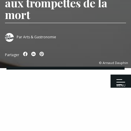
aux trompettes de la
mort
Par
Arts & Gastronomie
Partager
© Arnaud Dauphin
MENU
Accueil
|
Recettes
|
Poissons
|
Filet de Saint-Pierre aux trompettes
de la mort
Recettes
Entrées
Viandes