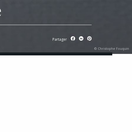
é
Partager
© Christophe Fouquin