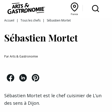
Recettes
France
Reportages
Bourgogne Franche‑Comté
Lyon Rhône‑Alpes
France
Accueil
|
Tous les chefs
|
Sébastien Mortet
Actualités
Sébastien Mortet
Interviews
Par
Arts & Gastronomie
Sébastien Mortet est le chef cuisinier de
L’un
des sens
à Dijon.