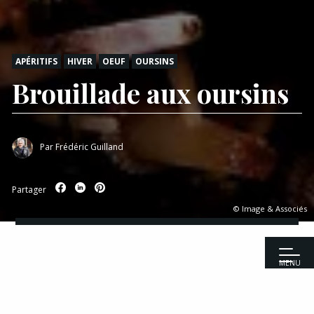
APÉRITIFS
HIVER
OEUF
OURSINS
Brouillade aux oursins
Par
Frédéric Guilland
Partager
© Image & Associés
MENU
Accueil
|
Recettes
|
Apéritifs
|
Brouillade aux oursins