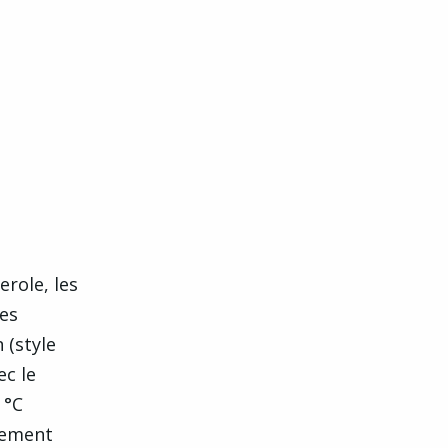
erole, les
les
 (style
ec le
 °C
atement