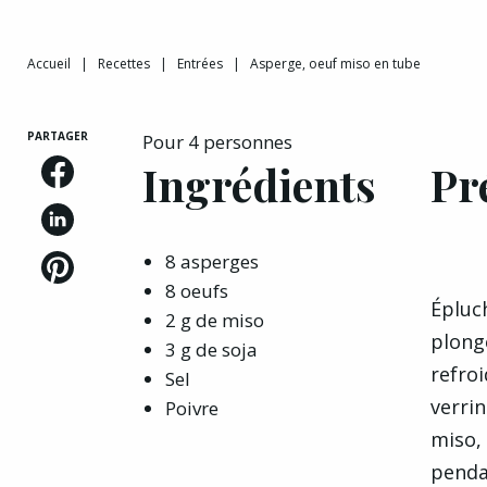
Accueil
|
Recettes
|
Entrées
|
Asperge, oeuf miso en tube
PARTAGER
Pour 4 personnes
Ingrédients
Pr
8 asperges
8 oeufs
Épluc
2 g de miso
plonge
3 g de soja
refroi
Sel
verrin
Poivre
miso, 
pendan