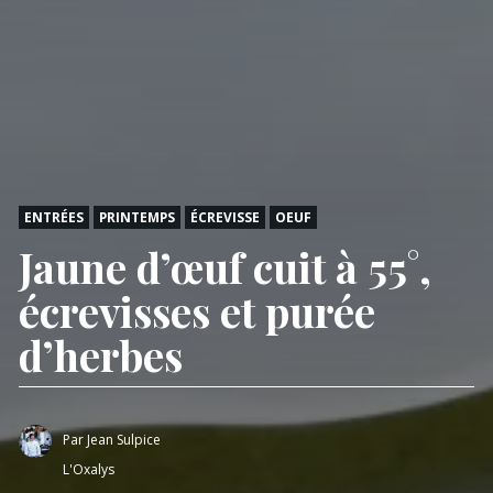
ENTRÉES
PRINTEMPS
ÉCREVISSE
OEUF
Jaune d’œuf cuit à 55°,
écrevisses et purée
d’herbes
Par
Jean Sulpice
L'Oxalys