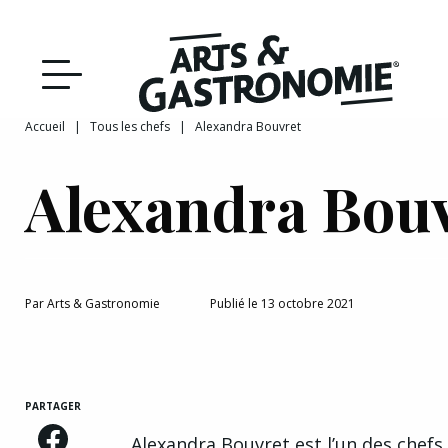
Recettes
Reportages
Accueil
|
Tous les chefs
|
Alexandra Bouvret
DÉCOUVRIR NOTRE
Actualités
Alexandra Bou
ÉDITION PAPIER
Bourgogne
Interviews
Par
Arts & Gastronomie
Publié le 13 octobre 2021
Franche‑Comté
PARTAGER
Alexandra Bouvret est l’un des chefs