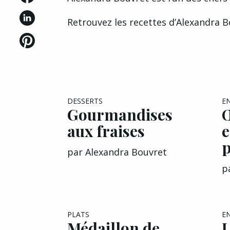
Retrouvez
les recettes
d’Alexandra Bo
DESSERTS
E
Gourmandises
Œ
aux fraises
e
p
par
Alexandra Bouvret
p
PLATS
E
Médaillon de
L