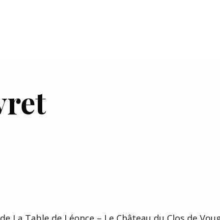
vret
France
 de La
Table de Léonce – Le Château du Clos de Voug