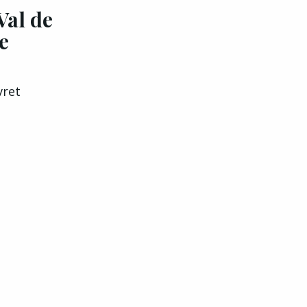
Val de
e
vret