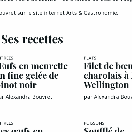
uvret sur le site internet Arts & Gastronomie.
Ses recettes
NTRÉES
PLATS
ufs en meurette
Filet de bœ
n fine gelée de
charolais à 
inot noir
Wellington
ar
Alexandra Bouvret
par
Alexandra Bou
EXCLU A&G
NTRÉES
POISSONS
es œufs en
Soufflé de