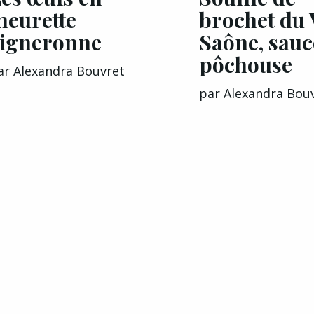
eurette
brochet du 
igneronne
Saône, sauc
pôchouse
ar
Alexandra Bouvret
par
Alexandra Bou