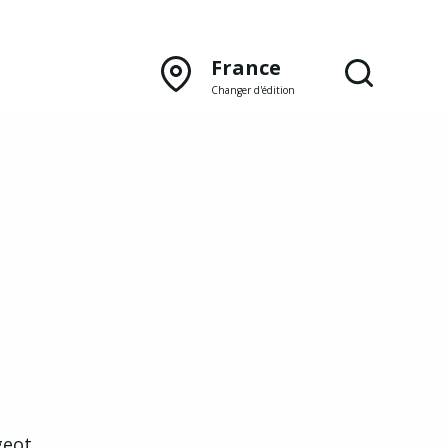
France
Changer d'édition
DÉCOUVRIR NOTRE
ÉDITION PAPIER
Lyon
Rhône‑Alpes
eot.