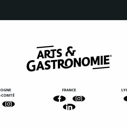
GOGNE
FRANCE
LY
E‑COMTÉ