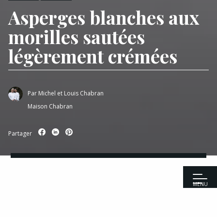
Asperges blanches aux
morilles sautées
légèrement crémées
Par
Michel et Louis Chabran
Maison Chabran
Partager
MENU
Accueil
|
Recettes
|
Entrées
|
Asperges blanches aux morilles
sautées légèrement crémées