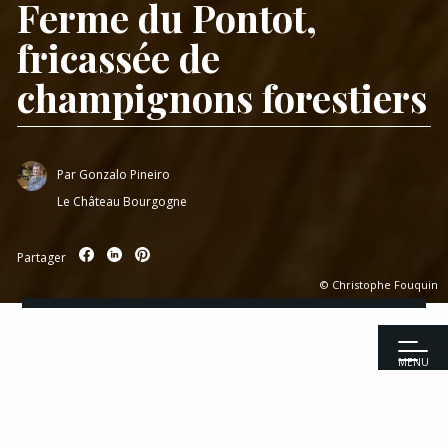
Ferme du Pontot,
fricassée de
champignons forestiers
Par
Gonzalo Pineiro
Le Château Bourgogne
Partager
© Christophe Fouquin
MENU
Accueil
|
Recettes
|
Entrées
|
Œuf coulant de la Ferme du Pontot,
fricassée de champignons forestiers