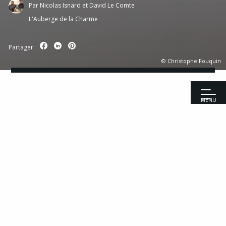
Par
Nicolas Isnard et David Le Comte
L'Auberge de la Charme
Partager
© Christophe Fouquin
MENU
Accueil
|
Recettes
|
Entrées
|
Asperges, pickles de moutarde et
sabayon vert
Recettes
Entrées
Viandes
Pour 4 personnes
Poissons
Ingrédients
Fromages
Desserts