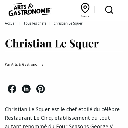
Recettes
France
Reportages
Bourgogne Franche‑Comté
Lyon Rhône‑Alpes
France
Accueil
|
Tous les chefs
|
Christian Le Squer
Actualités
Christian Le Squer
Interviews
Par
Arts & Gastronomie
Christian Le Squer est le chef étoilé du célèbre
Restaurant Le Cinq
, établissement du tout
autant renommé
du Four Seasons George V
.