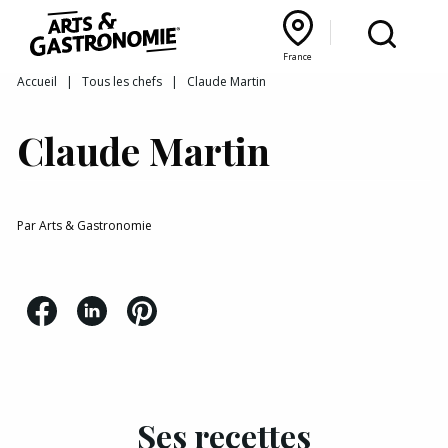
Recettes
France
Reportages
Bourgogne Franche‑Comté
Lyon Rhône‑Alpes
France
Accueil
|
Tous les chefs
|
Claude Martin
Actualités
Claude Martin
Interviews
Par
Arts & Gastronomie
Ses recettes