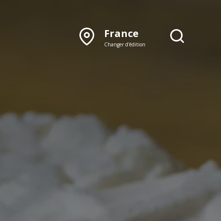
France
Changer d'édition
DÉCOUVRIR NOTRE
ÉDITION PAPIER
Lyon
Rhône‑Alpes