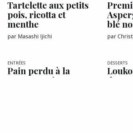
Tartelette aux petits
Premi
pois, ricotta et
Asperg
menthe
blé no
par
Masashi Ijichi
par
Chris
ENTRÉES
DESSERTS
Pain perdu à la
Louko
tomate et ricotta
de Ve
par
Thomas Saint-André
par
Mour
Recettes
Entrées
Viandes
EXCLU A&G
Poissons
PLATS