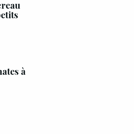
ereau
etits
EXCLU A&G
mates à
usse