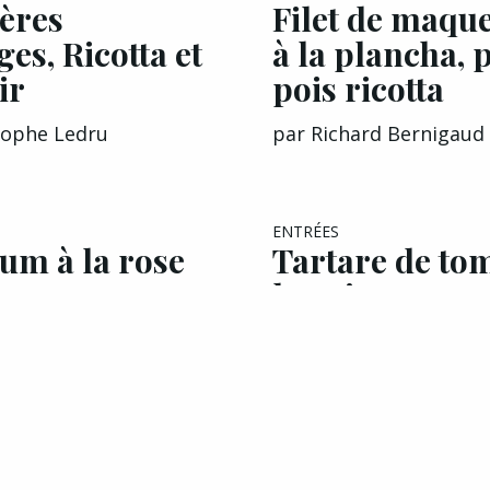
ères
Filet de maqu
es, Ricotta et
à la plancha, p
ir
pois ricotta
tophe Ledru
par
Richard Bernigaud
ENTRÉES
um à la rose
Tartare de to
nce
l’ancienne mo
de Ricotta
ad Haddouche
par
Franck Paget