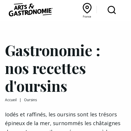
Recettes
France
Reportages
Bourgogne Franche‑Comté
Lyon Rhône‑Alpes
France
Actualités
Gastronomie :
Interviews
nos recettes
d'oursins
Accueil
|
Oursins
Iodés et raffinés, les oursins sont les trésors
épineux de la mer, surnommés les châtaignes