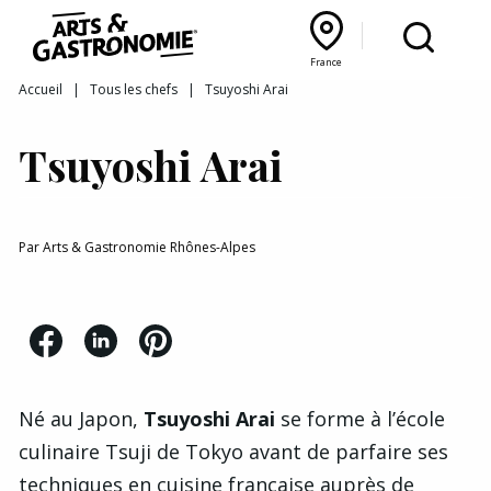
Recettes
France
Reportages
Bourgogne Franche‑Comté
Lyon Rhône‑Alpes
France
Accueil
|
Tous les chefs
|
Tsuyoshi Arai
Actualités
Tsuyoshi Arai
Interviews
Par
Arts & Gastronomie Rhônes-Alpes
Né au Japon,
Tsuyoshi Arai
se forme à l’école
culinaire Tsuji de Tokyo avant de parfaire ses
techniques en cuisine française auprès de