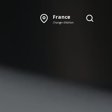
France
Changer d'édition
DÉCOUVRIR NOTRE
ÉDITION PAPIER
Lyon
Rhône‑Alpes