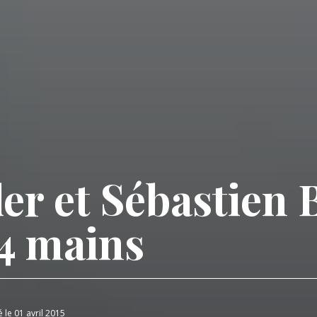
er et Sébastien 
 4 mains
é le 01 avril 2015