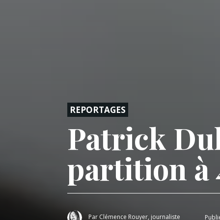
REPORTAGES
Patrick Dul
partition à
Par
Clémence Rouyer, journaliste
Publi