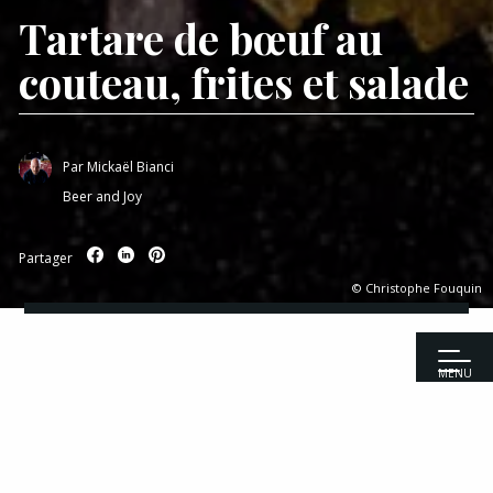
Tartare de bœuf au
couteau, frites et salade
Par
Mickaël Bianci
Beer and Joy
Partager
© Christophe Fouquin
MENU
Accueil
|
Recettes
|
Entrées
|
Tartare de bœuf au couteau, frites et
salade
Recettes