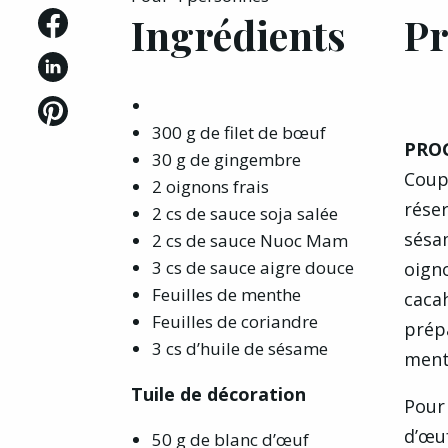
Ingrédients
Pr
300 g de filet de bœuf
PRO
30 g de gingembre
Coup
2 oignons frais
rése
2 cs de sauce soja salée
sésa
2 cs de sauce Nuoc Mam
3 cs de sauce aigre douce
oign
Feuilles de menthe
caca
Feuilles de coriandre
prép
3 cs d’huile de sésame
ment
Tuile de décoration
Pour
d’œuf
50 g de blanc d’œuf