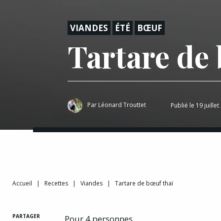
VIANDES
ÉTÉ
BŒUF
Tartare de 
Par
Léonard Trouttet
Publié le 19 juille
Accueil
|
Recettes
|
Viandes
|
Tartare de bœuf thaï
PARTAGER
Pour 4 personnes