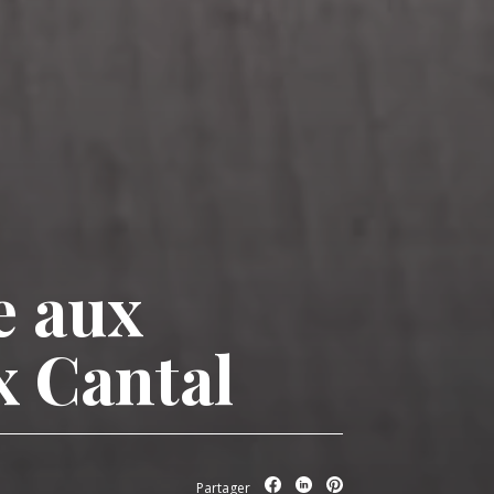
e aux
x Cantal
Partager