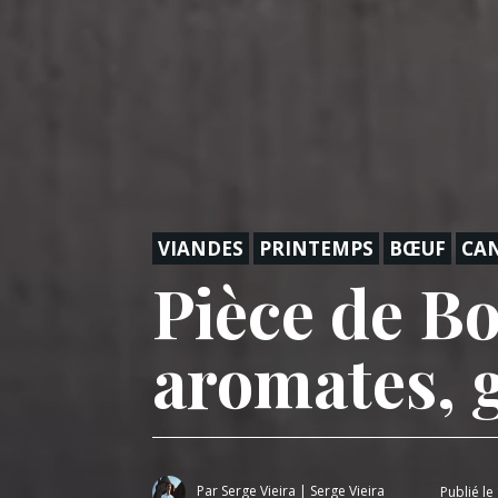
VIANDES
PRINTEMPS
BŒUF
CA
Pièce de Bo
aromates, 
Par
Serge Vieira
|
Serge Vieira
Publié le 