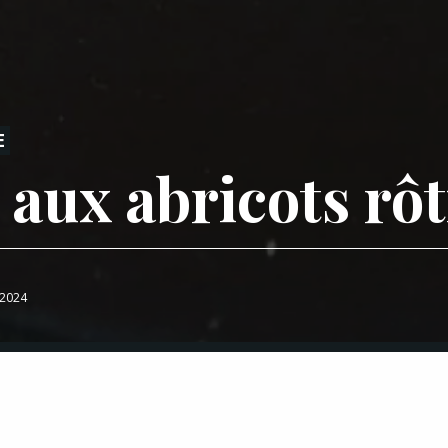
E
 aux abricots rôt
t 2024