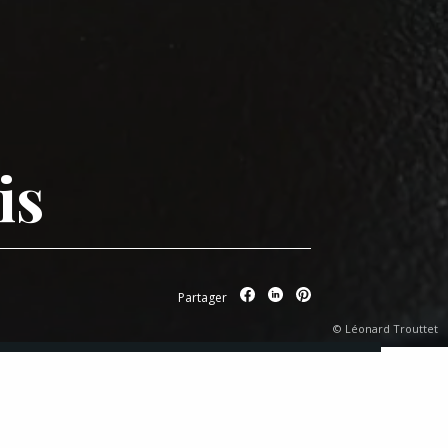
is
Partager
© Léonard Trouttet