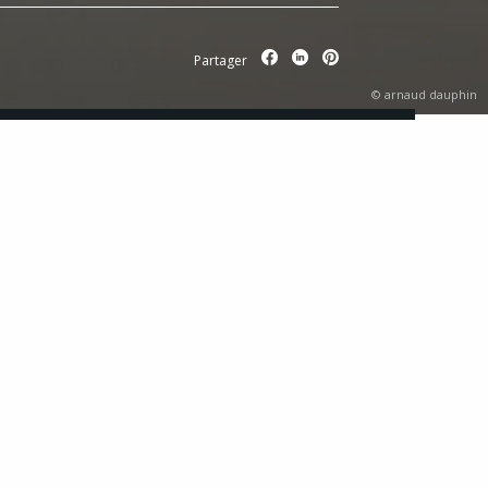
Partager
© arnaud dauphin