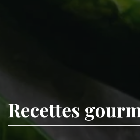
Recettes gourm