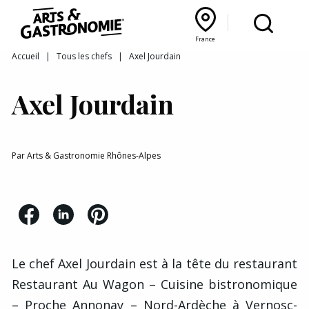
Recettes
France
Reportages
Bourgogne Franche‑Comté
Lyon Rhône‑Alpes
France
Accueil
|
Tous les chefs
|
Axel Jourdain
Actualités
Axel Jourdain
Interviews
Par
Arts & Gastronomie Rhônes-Alpes
Le chef
Axel Jourdain
est à la tête du restaurant
Restaurant Au Wagon – Cuisine bistronomique
– Proche Annonay – Nord-Ardèche
à Vernosc-