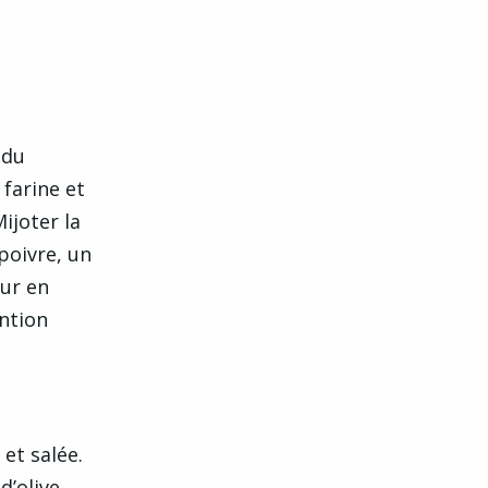
 du
 farine et
ijoter la
poivre, un
eur en
ention
et salée.
d’olive