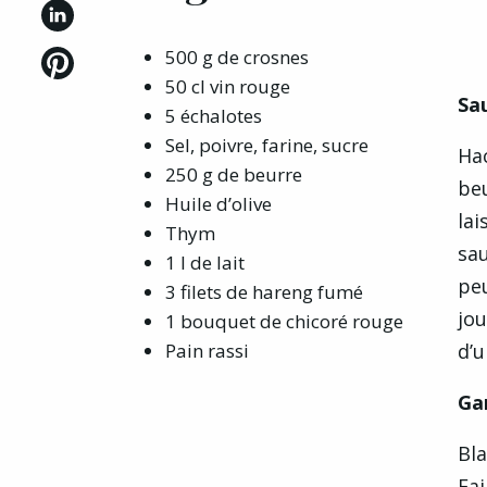
500 g de crosnes
50 cl vin rouge
Sa
5 échalotes
Sel, poivre, farine, sucre
Hac
250 g de beurre
beu
Huile d’olive
lai
Thym
sau
1 l de lait
pe
3 filets de hareng fumé
jou
1 bouquet de chicoré rouge
Pain rassi
d’
Ga
Bla
Fai