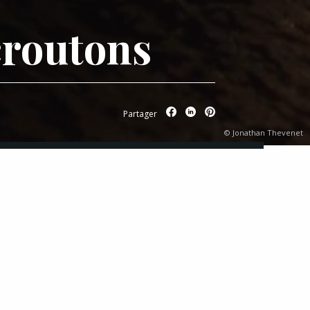
croutons
Partager
© Jonathan Thevenet