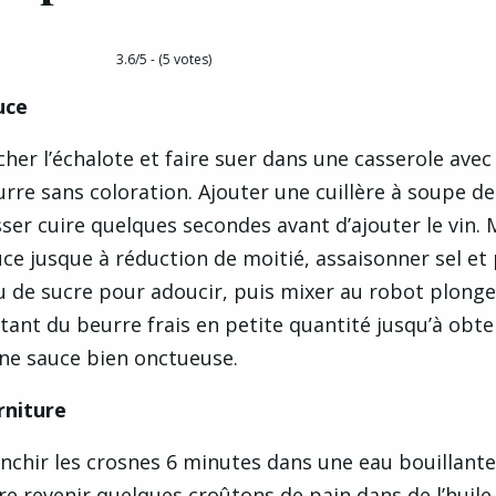
3.6/5 - (5 votes)
uce
her l’échalote et faire suer dans une casserole avec
rre sans coloration. Ajouter une cuillère à soupe de
sser cuire quelques secondes avant d’ajouter le vin. M
ce jusque à réduction de moitié, assaisonner sel et 
u de sucre pour adoucir, puis mixer au robot plong
tant du beurre frais en petite quantité jusqu’à obt
une sauce bien onctueuse.
rniture
nchir les crosnes 6 minutes dans une eau bouillante 
re revenir quelques croûtons de pain dans de l’huile 