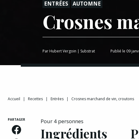
ENTRÉES
AUTOMNE
Crosnes ma
Par
Hubert Vergoin
|
Substrat
Publié le 09 jan
Accueil
|
Recettes
|
Entrées
|
Crosnes marchand de vin, croutons
PARTAGER
Pour 4 personnes
Ingrédients
P