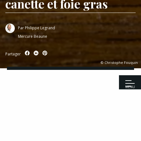
canette et foie gras
Par
Philippe Legrand
Mercure Beaune
Partager
© Christophe Fouquin
MENU
Accueil
|
Recettes
|
Viandes
|
Tournedos de filet de canette et
foie gras
Recettes
Entrées
Viandes
Pour 8 personnes