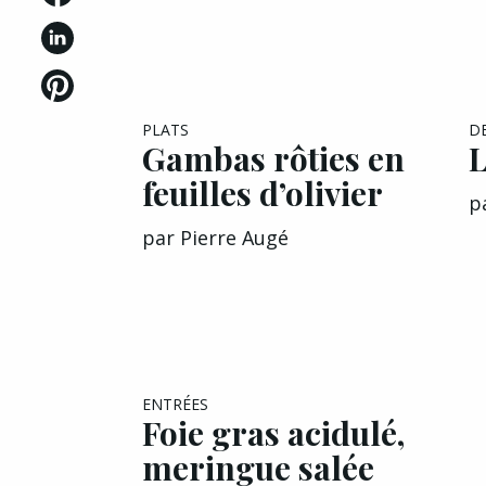
PLATS
D
Gambas rôties en
L
feuilles d’olivier
p
par
Pierre Augé
ENTRÉES
Foie gras acidulé,
meringue salée