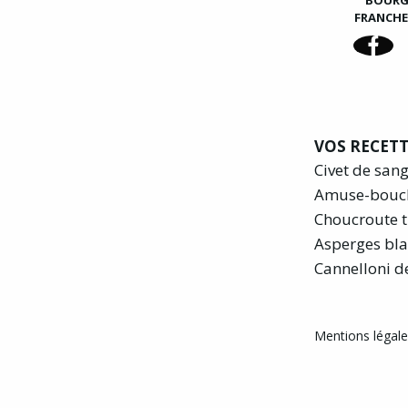
BOUR
FRANCH
VOS RECETT
Civet de san
Amuse-bouc
Choucroute t
Asperges bla
Cannelloni d
Mentions légales