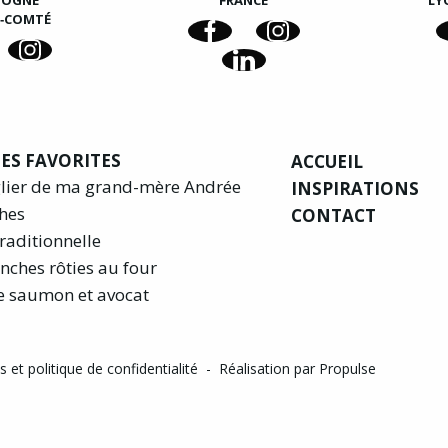
GOGNE
FRANCE
LY
E‑COMTÉ
ES FAVORITES
ACCUEIL
glier de ma grand-mère Andrée
INSPIRATIONS
hes
CONTACT
raditionnelle
nches rôties au four
e saumon et avocat
 et politique de confidentialité
-
Réalisation par Propulse