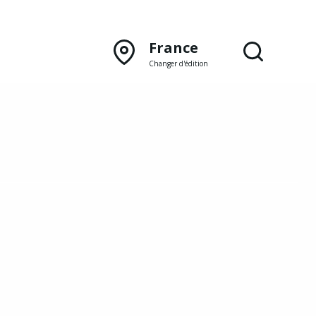
France
Changer d'édition
DÉCOUVRIR NOTRE
ÉDITION PAPIER
Lyon
Rhône‑Alpes