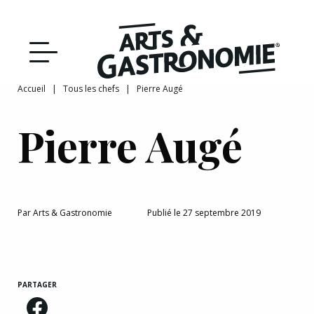
Recettes
Reportages
Accueil
|
Tous les chefs
|
Pierre Augé
DÉCOUVRIR NOTRE
Actualités
Pierre Augé
ÉDITION PAPIER
Bourgogne
Interviews
Par
Arts & Gastronomie
Publié le 27 septembre 2019
Franche‑Comté
PARTAGER