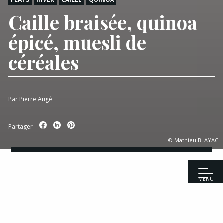
Caille braisée, quinoa
épicé, muesli de
céréales
Par
Pierre Augé
Partager
© Mathieu BLAYAC
MENU
Accueil
|
Recettes
|
Plats
|
Caille braisée, quinoa épicé, muesli de
céréales