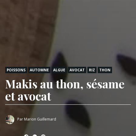
POISSONS
AUTOMNE
ALGUE
AVOCAT
RIZ
THON
Makis au thon, sésame
et avocat
Par
Marion Guillemard