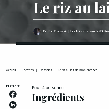
Le riz au l
Par
Eric Prowalski
|
Les Trésoms Lake & SPA Res
Accueil
|
Recettes
|
Desserts
|
Le riz au lait de mon enfance
PARTAGER
Pour 4 personnes
Ingrédients