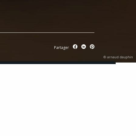
Partager
© arnaud dauphin