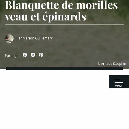
Blanquette de morilles
veau et épinards
Par
Marion Guillemard
Partager
© Arnaud Dauphin
MENU
Accueil
|
Recettes
|
Viandes
|
Blanquette de morilles veau et
épinards
Recettes
Entrées