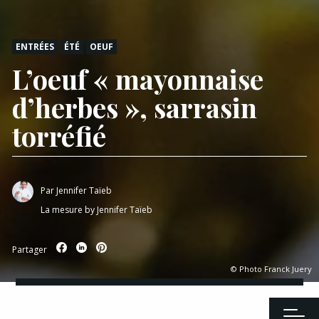
ENTRÉES
ÉTÉ
OEUF
L’oeuf « mayonnaise
d’herbes », sarrasin
torréfié
Par
Jennifer Taïeb
La mesure by Jennifer Taïeb
Partager
© Photo Franck Juery