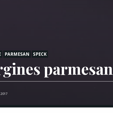
E
PARMESAN
SPECK
rgines parmesan
l 2017