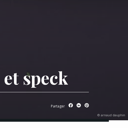
 et speck
Partager
© arnaud dauphin