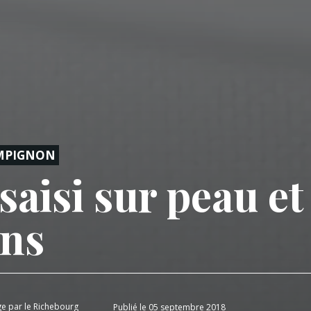
MPIGNON
saisi sur peau et
ns
ge par le Richebourg
Publié le 05 septembre 2018