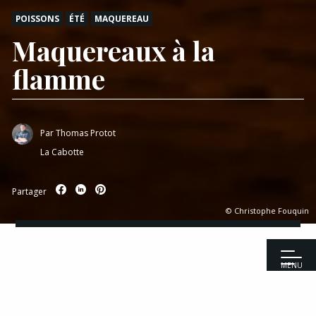
POISSONS
ÉTÉ
MAQUEREAU
Maquereaux à la
flamme
Par
Thomas Protot
La Cabotte
Partager
© Christophe Fouquin
MENU
Accueil
|
Recettes
|
Poissons
|
Maquereaux à la flamme